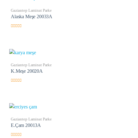
Gaziantep Laminat Parke
Alaska Meşe 20033A
5
ü
z
e
r
i
n
d
e
Gaziantep Laminat Parke
n
0
K.Meşe 20020A
o
y
a
l
5
d
ü
ı
z
e
r
i
n
d
e
Gaziantep Laminat Parke
n
0
E.Çam 20013A
o
y
a
l